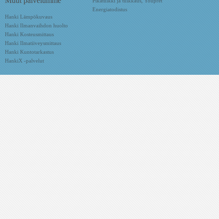
Muut palvelumme
Pikatulkki ja tulkkaus, Youpret
Energiatodistus
Hanki Lämpökuvaus
Hanki Ilmanvaihdon huolto
Hanki Kosteusmittaus
Hanki Ilmatiiveysmittaus
Hanki Kuntotarkastus
HankiX -palvelut