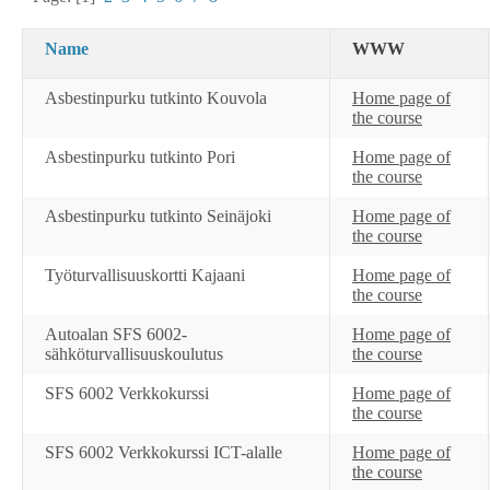
Name
WWW
Asbestinpurku tutkinto Kouvola
Home page of
the course
Asbestinpurku tutkinto Pori
Home page of
the course
Asbestinpurku tutkinto Seinäjoki
Home page of
the course
Työturvallisuuskortti Kajaani
Home page of
the course
Autoalan SFS 6002-
Home page of
sähköturvallisuuskoulutus
the course
SFS 6002 Verkkokurssi
Home page of
the course
SFS 6002 Verkkokurssi ICT-alalle
Home page of
the course