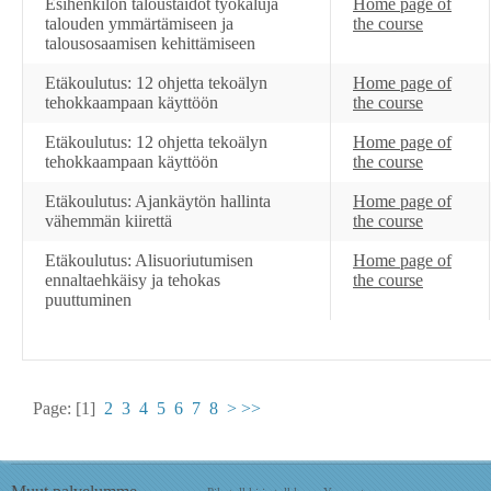
Esihenkilön taloustaidot työkaluja
Home page of
talouden ymmärtämiseen ja
the course
talousosaamisen kehittämiseen
Etäkoulutus: 12 ohjetta tekoälyn
Home page of
tehokkaampaan käyttöön
the course
Etäkoulutus: 12 ohjetta tekoälyn
Home page of
tehokkaampaan käyttöön
the course
Etäkoulutus: Ajankäytön hallinta
Home page of
vähemmän kiirettä
the course
Etäkoulutus: Alisuoriutumisen
Home page of
ennaltaehkäisy ja tehokas
the course
puuttuminen
Page:
[1]
2
3
4
5
6
7
8
>
>>