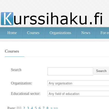
Home
Courses
Organizations
News
For e
Courses
Search
Organization:
Educational sector:
Page:
[1]
2
3
4
5
6
7
8
>
>>