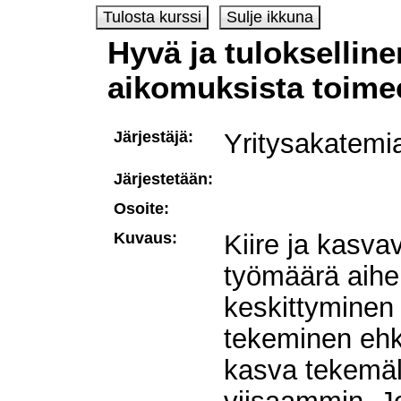
Hyvä ja tulokselline
aikomuksista toim
Järjestäjä:
Yritysakatemi
Järjestetään:
Osoite:
Kuvaus:
Kiire ja kasva
työmäärä aiheu
keskittyminen 
tekeminen ehk
kasva tekemä