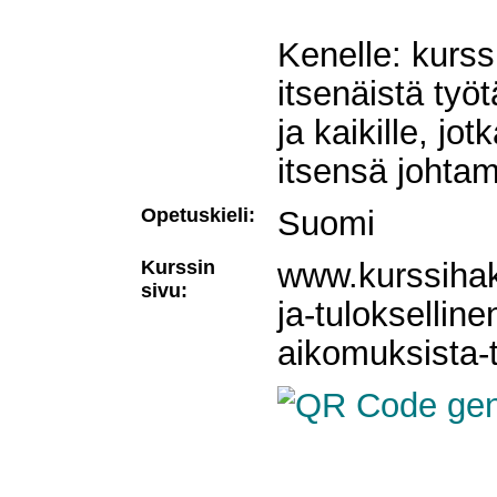
Kenelle: kurssi
itsenäistä työt
ja kaikille, jo
itsensä johta
Opetuskieli:
Suomi
Kurssin
www.kurssihaku
sivu:
ja-tulokselline
aikomuksista