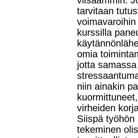
viisaammin. Jo
tarvitaan tutu
voimavaroihin 
kurssilla pan
käytännönlähei
omia toimintam
jotta samassa
stressaantuma
niin ainakin p
kuormittuneet
virheiden korj
Siispä työhön 
tekeminen olisi