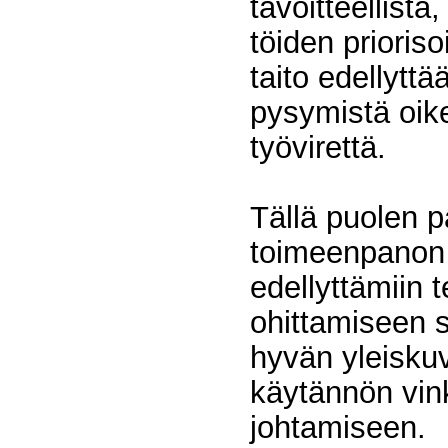
tavoitteellista
töiden prioriso
taito edellytt
pysymistä oike
työvirettä.
Tällä puolen 
toimeenpanon 
edellyttämiin t
ohittamiseen s
hyvän yleiskuv
käytännön vin
johtamiseen.