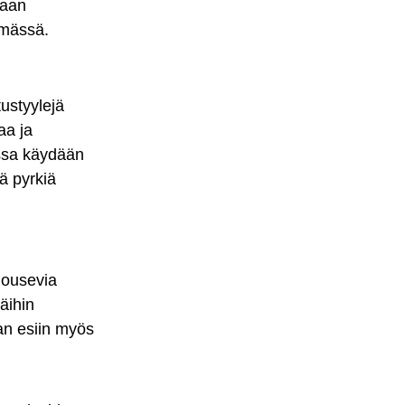
taan
ämässä.
tustyylejä
aa ja
ossa käydään
ä pyrkiä
nousevia
näihin
an esiin myös