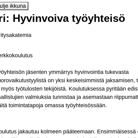
i: Hyvinvoiva työyhteisö
ritysakatemia
erkkokoulutus
yöyhteisön jäsenten ymmärrys hyvinvointia tukevasta
uorovaikutustyylistä on yksi keskeisimmistä jaksamisen, 
a myös työtulosten tekijöistä. Koulutuksessa pyritään ed
sallistujien valmiuksia tunnistaa ja asemastaan riippuma
äitä toimintatapoja omassa työyhteisössään.
oulutus jakautuu kolmeen pääteemaan. Ensimmäisessä 