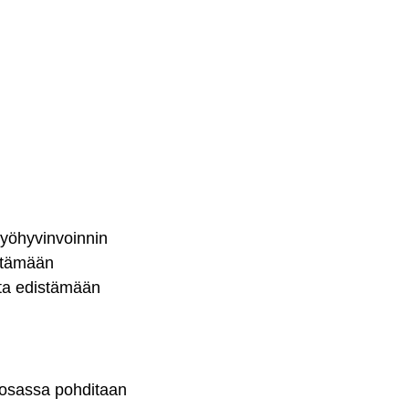
työhyvinvoinnin
istämään
tta edistämään
osassa pohditaan