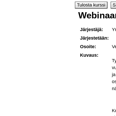
Webinaar
Järjestäjä:
Y
Järjestetään:
Osoite:
V
Kuvaus:
T
v
j
o
n
K