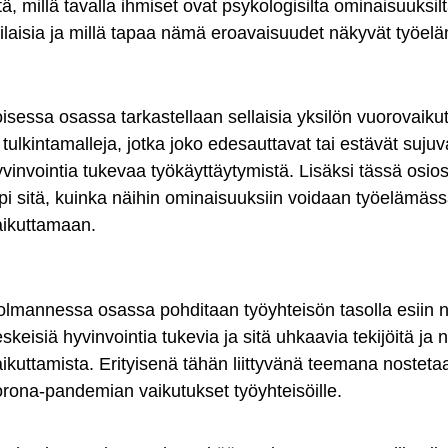
tä, millä tavalla ihmiset ovat psykologisilta ominaisuuksil
rilaisia ja millä tapaa nämä eroavaisuudet näkyvät työel
isessa osassa tarkastellaan sellaisia yksilön vuorovaiku
 tulkintamalleja, jotka joko edesauttavat tai estävät sujuv
yvinvointia tukevaa työkäyttäytymistä. Lisäksi tässä osi
pi sitä, kuinka näihin ominaisuuksiin voidaan työelämäss
aikuttamaan.
olmannessa osassa pohditaan työyhteisön tasolla esiin 
skeisiä hyvinvointia tukevia ja sitä uhkaavia tekijöitä ja 
ikuttamista. Erityisenä tähän liittyvänä teemana nosteta
orona-pandemian vaikutukset työyhteisöille.