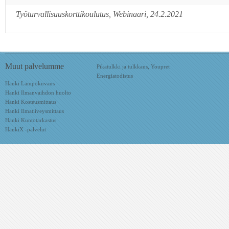
Työturvallisuuskorttikoulutus, Webinaari, 24.2.2021
Muut palvelumme
Pikatulkki ja tulkkaus, Youpret
Energiatodistus
Hanki Lämpökuvaus
Hanki Ilmanvaihdon huolto
Hanki Kosteusmittaus
Hanki Ilmatiiveysmittaus
Hanki Kuntotarkastus
HankiX -palvelut