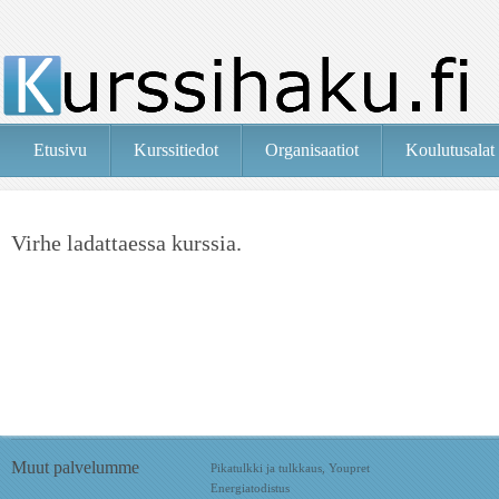
Etusivu
Kurssitiedot
Organisaatiot
Koulutusalat
Virhe ladattaessa kurssia.
Muut palvelumme
Pikatulkki ja tulkkaus, Youpret
Energiatodistus