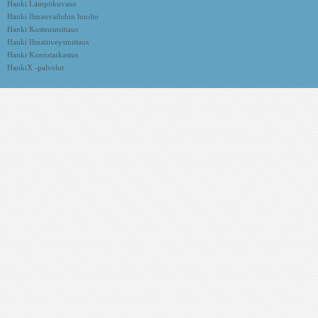
Hanki Lämpökuvaus
Hanki Ilmanvaihdon huolto
Hanki Kosteusmittaus
Hanki Ilmatiiveysmittaus
Hanki Kuntotarkastus
HankiX -palvelut