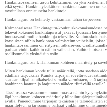
Hankintaosaamisen tason kehittäminen on yksi keskeinen h
eikä syyttä. Hankintayksiköiden hankintaosaaminen on kesk
tavoitellaan onnistuneita hankintoja.
Hankintaguru on kehitetty vastaamaan tähän tarpeeseen!
Kolmeosaisessa Hankintaguru-koulutuskokonaisuudessa ha
tekevät kokeneet hankintajuristit jakavat työssään kertynee
innostavasti muille hankintoja tekeville. Koulutuskokonais
katsauksen niihin hankinnan valmistelun vaiheisiin, joiss
hankintaosaaminen on erityisen ratkaisevaa. Osallistumall
parhaat vinkit kaikkiin näihin vaiheisiin. Vaihtoehtoisesti v
osallistumalla yksittäisiin osiin.
Hankintaguru osa I: Hankinnan kohteen määrittely ja sove
Miten hankinnan kohde tulisi määritellä, jotta saadaan aido
edullisia tarjouksia? Kuinka tarjoajan soveltuvuusvaatimuks
saadaan kilpailua aikaiseksi samalla varmistaen, että tarjo
hankinnan laatuun ja laajuuteen nähden riittävällä tasolla?
Tässä osassa vastaamme muun muassa näihin kysymyksiin
läpi hankinnan kohteen määrittely kilpailutusjärjestelmäss
avulla. Paneudumme tarjoajan teknisten ja taloudellisten 
määrittelyyn ja tarjoamme parhaat vinkkimme onnistuneide