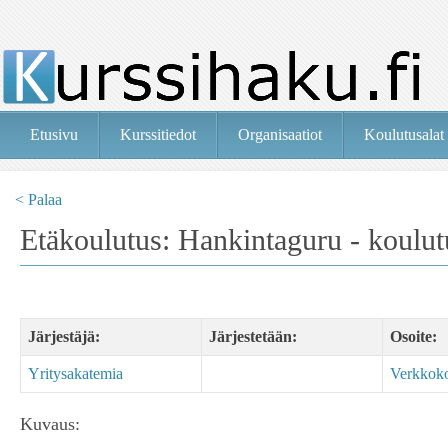
Etusivu
Kurssitiedot
Organisaatiot
Koulutusalat
< Palaa
Etäkoulutus: Hankintaguru - koulutu
Järjestäjä:
Järjestetään:
Osoite:
Yritysakatemia
Verkkoko
Kuvaus: