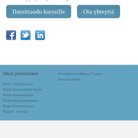
Ilmoittaudu kurssille
Ota yhteyttä
Muut palvelumme
Pikatulkki ja tulkkaus, Youpret
Energiatodistus
Hanki Lämpökuvaus
Hanki Ilmanvaihdon huolto
Hanki Kosteusmittaus
Hanki Ilmatiiveysmittaus
Hanki Kuntotarkastus
HankiX -palvelut