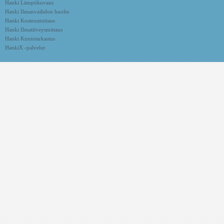
Hanki Lämpökuvaus
Hanki Ilmanvaihdon huolto
Hanki Kosteusmittaus
Hanki Ilmatiiveysmittaus
Hanki Kuntotarkastus
HankiX -palvelut