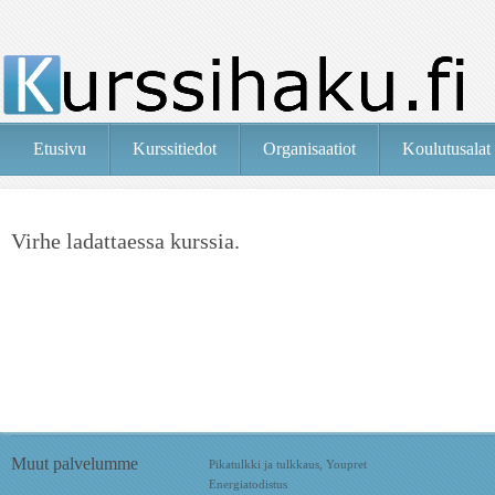
Etusivu
Kurssitiedot
Organisaatiot
Koulutusalat
Virhe ladattaessa kurssia.
Muut palvelumme
Pikatulkki ja tulkkaus, Youpret
Energiatodistus